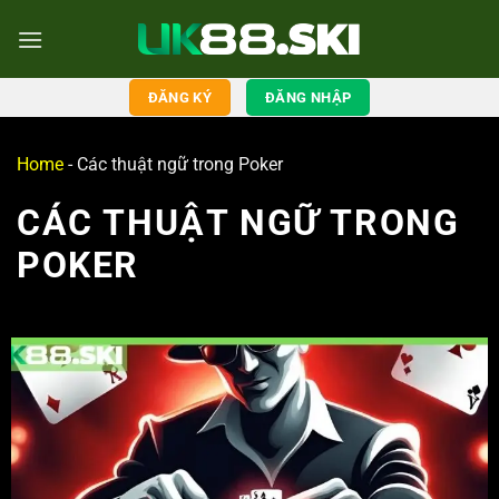
ĐĂNG KÝ
ĐĂNG NHẬP
Home
-
Các thuật ngữ trong Poker
CÁC THUẬT NGỮ TRONG
POKER