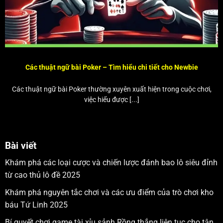
Các thuật ngữ bài Poker – Tìm hiểu chi tiết cho Newbie
Các thuật ngữ bài Poker thường xuyên xuất hiện trong cuộc chơi,
việc hiểu được [...]
Bài viết
Khám phá các loại cược và chiến lược đánh bao lô siêu đỉnh
từ cao thủ lô đề 2025
Khám phá nguyên tắc chơi và các ưu điểm của trò chơi kho
báu Tứ Linh 2025
Bí quyết chơi game tài xỉu sảnh Rồng thắng liên tục cho tân