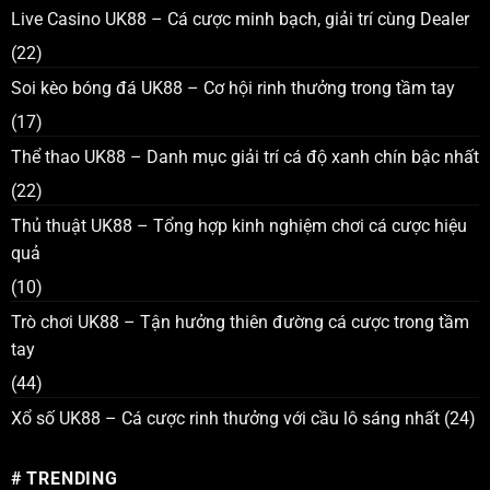
Live Casino UK88 – Cá cược minh bạch, giải trí cùng Dealer
(22)
Soi kèo bóng đá UK88 – Cơ hội rinh thưởng trong tầm tay
(17)
Thể thao UK88 – Danh mục giải trí cá độ xanh chín bậc nhất
(22)
Thủ thuật UK88 – Tổng hợp kinh nghiệm chơi cá cược hiệu
quả
(10)
Trò chơi UK88 – Tận hưởng thiên đường cá cược trong tầm
tay
(44)
Xổ số UK88 – Cá cược rinh thưởng với cầu lô sáng nhất
(24)
# TRENDING