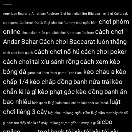
American Roulette
American Roulette là gì
bài ngầu hầm
Bầu cua live là gì
Callbreak
chơi phỏm
card game
Callbreak Quick là gì
chơi bài Rummy
chơi ngầu hầm
online
cách chơi
chơi poker miễn phí
cách chơi American Roulette
Andar Bahar
Cách chơi Baccarat luôn thắng
cách chơi nổ hũ
cách chơi poker
cách chơi ludo quick
cách chơi tài xỉu sảnh rồng
cách xem kèo
bóng đá
keo chau a
kèo
game bài Teen Patti
game Teen Patti
chấp 1/4
kèo chấp đồng banh nửa trái
kèo
chẵn lẻ là gì
kèo phạt góc
kèo đồng banh ăn
bao nhiêu
luật
ludo quick là gì
ludo quick online
luật chơi Callbreak
chơi liêng 3 cây
luật chơi Paikang
Ngầu Hầm là gì
nằm mơ thấy rắn số
sicbo
gì
nằm mơ thấy tiền là số mấy
Paikang trực tuyến
Rummy là gì
online
tool hack tài xỉu
tài xỉu
tài xỉu