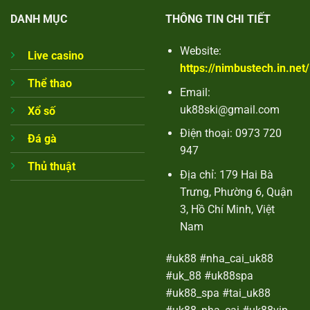
DANH MỤC
THÔNG TIN CHI TIẾT
Website:
Live casino
https://nimbustech.in.net/
Thể thao
Email:
uk88ski@gmail.com
Xổ số
Điện thoại: 0973 720
Đá gà
947
Thủ thuật
Địa chỉ: 179 Hai Bà
Trưng, Phường 6, Quận
3, Hồ Chí Minh, Việt
Nam
#uk88 #nha_cai_uk88
#uk_88 #uk88spa
#uk88_spa #tai_uk88