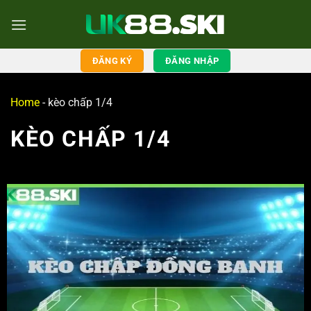
ĐĂNG KÝ
ĐĂNG NHẬP
Home
-
kèo chấp 1/4
KÈO CHẤP 1/4