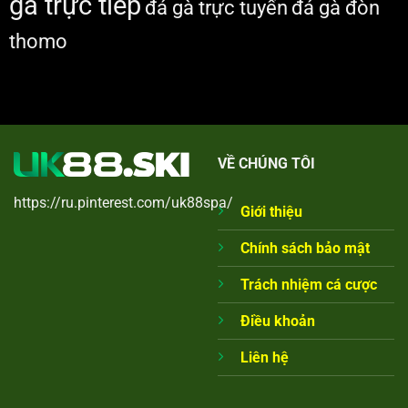
gà trực tiếp
đá gà trực tuyến
đá gà đòn
thomo
VỀ CHÚNG TÔI
https://ru.pinterest.com/uk88spa/
Giới thiệu
Chính sách bảo mật
Trách nhiệm cá cược
Điều khoản
Liên hệ