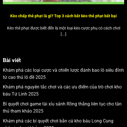
Kèo chấp thẻ phạt là gì? Top 3 cách bắt kèo thẻ phạt bất bại
Kèo thẻ phạt được biết đến là một loại kèo cược phụ có cách chơi
[...]
Bài viết
Khám phá các loại cược và chiến lược đánh bao lô siêu đỉnh
từ cao thủ lô đề 2025
Khám phá nguyên tắc chơi và các ưu điểm của trò chơi kho
báu Tứ Linh 2025
Bí quyết chơi game tài xỉu sảnh Rồng thắng liên tục cho tân
thủ tham khảo 2025
Khám phá các bí quyết chơi bắn cá kho báu Long Cung