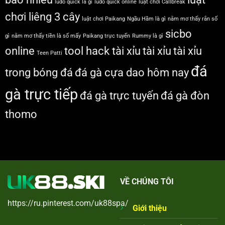
ludo quick là gì
ludo quick online
luật chơi Callbreak
chơi liêng 3 cây
luật chơi Paikang
Ngầu Hầm là gì
nằm mơ thấy rắn số
sicbo
gì
nằm mơ thấy tiền là số mấy
Paikang trực tuyến
Rummy là gì
online
tool hack tài xỉu
tài xỉu
tài xỉu
Teen Patti
đá
trong bóng đá
đá gà cựa dao hôm nay
gà trực tiếp
đá gà trực tuyến
đá gà đòn
thomo
VỀ CHÚNG TÔI
https://ru.pinterest.com/uk88spa/
Giới thiệu