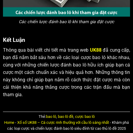
Các chiến lược đánh bao lô khi tham gia đặt cược
Kết Luận
Thông qua bài viết chi tiết mà trang web
UK88
đã cung cấp,
bạn đã nắm bắt sâu hơn về các loại cược bao lô khác nhau,
cùng với những chiến lược đánh bao lô hữu ích giúp bạn cá
cược một cách chuẩn xác và hiệu quả hơn. Những thông tin
này không chỉ giúp bạn nắm rõ cách thức đặt cược mà còn
cải thiện khả năng thắng cược trong các trận đấu mà bạn
tham gia.
Thẻ:
bao lô
,
bao lô đề
,
cược bao lô
Home
-
Xổ số UK88 – Cá cược rinh thưởng với cầu lô sáng nhất
-
Khám phá
các loại cược và chiến lược đánh bao lô siêu đỉnh từ cao thủ lô đề 2025