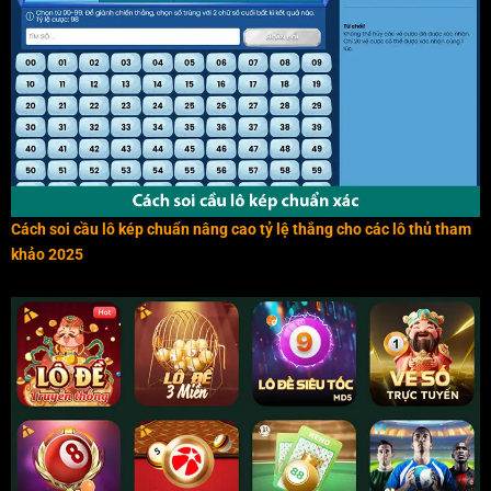
Cách soi cầu lô kép chuẩn nâng cao tỷ lệ thắng cho các lô thủ tham
khảo 2025