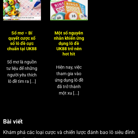
Sổ mơ – Bí
Một số nguyên
quyết cược xổ
nhân khiến ứng
số lô đề cực
dụng lô đề
chuẩn tại UK88
UK88 trở nên
hot hit
Sổ mơ là nguồn
Hiện nay, việc
tư liệu để những
tham gia vào
người yêu thích
ứng dụng lô đề
lô đề tìm ra [...]
đã trở thành
một xu [...]
Bài viết
Khám phá các loại cược và chiến lược đánh bao lô siêu đỉnh