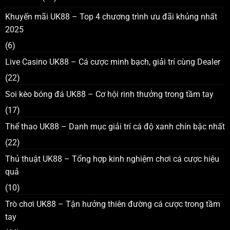
Khuyến mãi UK88 – Top 4 chương trình ưu đãi khủng nhất
2025
(6)
Live Casino UK88 – Cá cược minh bạch, giải trí cùng Dealer
(22)
Soi kèo bóng đá UK88 – Cơ hội rinh thưởng trong tầm tay
(17)
Thể thao UK88 – Danh mục giải trí cá độ xanh chín bậc nhất
(22)
Thủ thuật UK88 – Tổng hợp kinh nghiệm chơi cá cược hiệu
quả
(10)
Trò chơi UK88 – Tận hưởng thiên đường cá cược trong tầm
tay