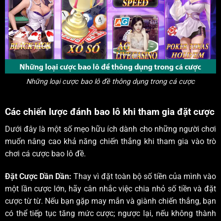
Những loại cược bao lô đề thông dụng trong cá cược
Các chiến lược đánh bao lô khi tham gia đặt cược
Dưới đây là một số mẹo hữu ích dành cho những người chơi
muốn nâng cao khả năng chiến thắng khi tham gia vào trò
chơi cá cược bao lô đề.
Đặt Cược Dần Dần:
Thay vì đặt toàn bộ số tiền của mình vào
một lần cược lớn, hãy cân nhắc việc chia nhỏ số tiền và đặt
cược từ từ. Nếu bạn gặp may mắn và giành chiến thắng, bạn
có thể tiếp tục tăng mức cược; ngược lại, nếu không thành