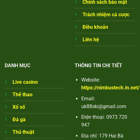
Chính sách bảo mật
Trách nhiệm cá cược
Điều khoản
Liên hệ
DANH MỤC
THÔNG TIN CHI TIẾT
Website:
Live casino
https://nimbustech.in.net/
Thể thao
Email:
uk88ski@gmail.com
Xổ số
Điện thoại: 0973 720
Đá gà
947
Thủ thuật
Địa chỉ: 179 Hai Bà