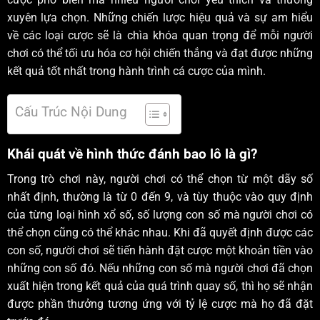
xuyên lựa chọn. Những chiến lược hiệu quả và sự am hiểu
về các loại cược sẽ là chìa khóa quan trọng để mỗi người
chơi có thể tối ưu hóa cơ hội chiến thắng và đạt được những
kết quả tốt nhất trong hành trình cá cược của mình.
Cấu Trúc Nội Dung
Khái quát về hình thức đánh bao lô là gì?
Trong trò chơi này, người chơi có thể chọn từ một dãy số
nhất định, thường là từ 0 đến 9, và tùy thuộc vào quy định
của từng loại hình xổ số, số lượng con số mà người chơi có
thể chọn cũng có thể khác nhau. Khi đã quyết định được các
con số, người chơi sẽ tiến hành đặt cược một khoản tiền vào
những con số đó. Nếu những con số mà người chơi đã chọn
xuất hiện trong kết quả của quá trình quay số, thì họ sẽ nhận
được phần thưởng tương ứng với tỷ lệ cược mà họ đã đặt