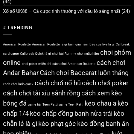
(44)
Xổ số UK88 – Cá cược rinh thưởng với cầu lô sáng nhất
(24)
# TRENDING
American Roulette
American Roulette là gì
bài ngầu hầm
Bầu cua live là gì
Callbreak
chơi phỏm
card game
Callbreak Quick là gì
chơi bài Rummy
chơi ngầu hầm
online
cách chơi
chơi poker miễn phí
cách chơi American Roulette
Andar Bahar
Cách chơi Baccarat luôn thắng
cách chơi nổ hũ
cách chơi poker
cách chơi ludo quick
cách chơi tài xỉu sảnh rồng
cách xem kèo
bóng đá
keo chau a
kèo
game bài Teen Patti
game Teen Patti
chấp 1/4
kèo chấp đồng banh nửa trái
kèo
chẵn lẻ là gì
kèo phạt góc
kèo đồng banh ăn
bao nhiêu
luật