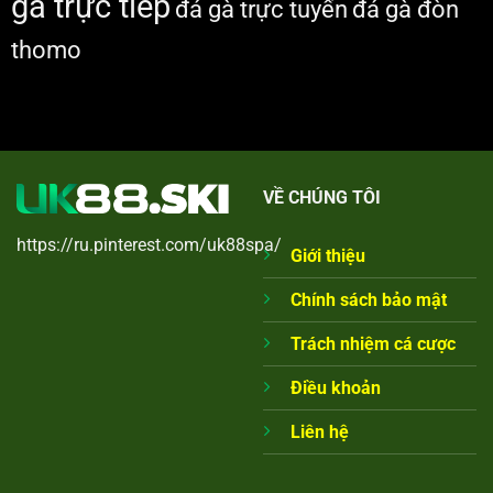
gà trực tiếp
đá gà trực tuyến
đá gà đòn
thomo
VỀ CHÚNG TÔI
https://ru.pinterest.com/uk88spa/
Giới thiệu
Chính sách bảo mật
Trách nhiệm cá cược
Điều khoản
Liên hệ