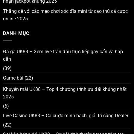
nhận jackpot khủng 2025
Thắng dễ với các mẹo chơi xóc đĩa mini từ cao thủ cá cược
online 2025
DANH MỤC
Đá gà UK88 – Xem live trận đấu trực tiếp gay cấn và hấp
dẫn
(39)
Game bài
(22)
Khuyến mãi UK88 – Top 4 chương trình ưu đãi khủng nhất
2025
(6)
Live Casino UK88 – Cá cược minh bạch, giải trí cùng Dealer
(22)