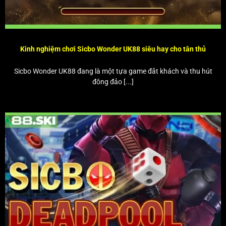
Kinh nghiệm chơi Sicbo Wonder UK88 siêu hay cho tân thủ
Sicbo Wonder UK88 đang là một tựa game đắt khách và thu hút
đông đảo [...]