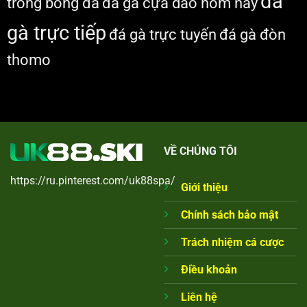
đá
trong bóng đá
đá gà cựa dao hôm nay
gà trực tiếp
đá gà trực tuyến
đá gà đòn
thomo
VỀ CHÚNG TÔI
https://ru.pinterest.com/uk88spa/
Giới thiệu
Chính sách bảo mật
Trách nhiệm cá cược
Điều khoản
Liên hệ