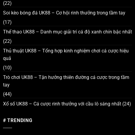
(22)
Soi kèo bóng đá UK88 – Cơ hội rinh thưởng trong tầm tay
(17)
Thể thao UK88 – Danh mục giải trí cá độ xanh chín bậc nhất
(22)
Thủ thuật UK88 – Tổng hợp kinh nghiệm chơi cá cược hiệu
quả
(10)
Trò chơi UK88 – Tận hưởng thiên đường cá cược trong tầm
tay
(44)
Xổ số UK88 – Cá cược rinh thưởng với cầu lô sáng nhất
(24)
# TRENDING