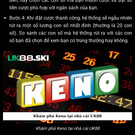
đến, hãy chọn các con số mà bạn muốn cược và đặt số
tiền cược phù hợp với ngân sách của bạn.
Bước 4: Khi đặt cược thành công, hệ thống sẽ ngẫu nhiên
rút ra một số lượng con số nhất định (thường là 20 con
số). So sánh các con số mà hệ thống rút ra với các con
số bạn đã chọn để xem bạn có trúng thưởng hay không.
Khám phá Keno tại nhà cái UK88