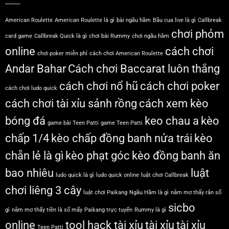
American Roulette
American Roulette là gì
bài ngầu hầm
Bầu cua live là gì
Callbreak
chơi phỏm
card game
Callbreak Quick là gì
chơi bài Rummy
chơi ngầu hầm
online
cách chơi
chơi poker miễn phí
cách chơi American Roulette
Andar Bahar
Cách chơi Baccarat luôn thắng
cách chơi nổ hũ
cách chơi poker
cách chơi ludo quick
cách chơi tài xỉu sảnh rồng
cách xem kèo
bóng đá
keo chau a
kèo
game bài Teen Patti
game Teen Patti
chấp 1/4
kèo chấp đồng banh nửa trái
kèo
chẵn lẻ là gì
kèo phạt góc
kèo đồng banh ăn
bao nhiêu
luật
ludo quick là gì
ludo quick online
luật chơi Callbreak
chơi liêng 3 cây
luật chơi Paikang
Ngầu Hầm là gì
nằm mơ thấy rắn số
sicbo
gì
nằm mơ thấy tiền là số mấy
Paikang trực tuyến
Rummy là gì
online
tool hack tài xỉu
tài xỉu
tài xỉu
Teen Patti