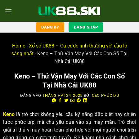
ĐĂNG KÝ
ĐĂNG NHẬP
Home
-
Xổ số UK88 – Cá cược rinh thưởng với cầu lô
sáng nhất
-
Keno – Thử Vận May Với Các Con Số Tại
Nhà Cái UK88
Keno – Thử Vận May Với Các Con Số
Tại Nhà Cái UK88
ĐĂNG VÀO
THÁNG HAI 24, 2025
BỞI
CEO PHÚC DU
Keno
là trò chơi không yêu cầu kỹ năng đặc biệt hay chiến
lược phức tạp, mà chủ yếu dựa vào sự may mắn. Trò chơi
giải trí thú vị này hoàn toàn phù hợp với mọi người chơi trên
cộng đồng cá cược trực tuyến. Để khám phá cách chơi chi