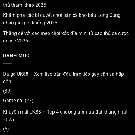
thủ tham khảo 2025
Khám phá các bí quyết chơi bắn cá kho báu Long Cung
nhận jackpot khủng 2025
Thắng dễ với các mẹo chơi xóc đĩa mini từ cao thủ cá cược
online 2025
DANH MỤC
Đá gà UK88 – Xem live trận đấu trực tiếp gay cấn và hấp
dẫn
(39)
Game bài
(22)
Khuyến mãi UK88 – Top 4 chương trình ưu đãi khủng nhất
2025
(6)