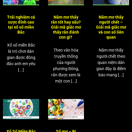
Trải nghiệm cá
Nằm mơ thấy
Nằm mơ thấy
cược đỉnh cao
rắn tốt hay xấu?
người chết –
tại xổ số miền
Giải mã giấc mơ
Giải mã giấc mơ
Bắc
thấy rắn đánh
và con số liên
con gì?
quan
Xổ số miền Bắc
Theo văn hóa
Nằm mơ thấy
là trò chơi dân
truyền thống
người chết theo
gian được đông
của người
quan niệm dân
đảo anh em yêu
phương Đông,
gian đây là điềm
[...]
rắn được xem là
báo mang [...]
một con [...]
Xổ Số Miền Bắc
Sổ mơ – Bí