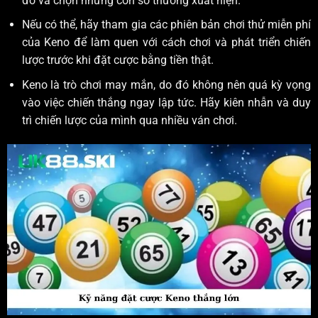
đó và chọn những con số thường xuất hiện.
Nếu có thể, hãy tham gia các phiên bản chơi thử miễn phí
của Keno để làm quen với cách chơi và phát triển chiến
lược trước khi đặt cược bằng tiền thật.
Keno là trò chơi may mắn, do đó không nên quá kỳ vọng
vào việc chiến thắng ngay lập tức. Hãy kiên nhẫn và duy
trì chiến lược của mình qua nhiều ván chơi.