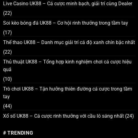
Live Casino UK88 – Cá cược minh bạch, giải trí cùng Dealer
(22)
Soi kèo bóng đá UK88 – Cơ hội rinh thưởng trong tầm tay
(17)
Thể thao UK88 – Danh mục giải trí cá độ xanh chín bậc nhất
(22)
Thủ thuật UK88 – Tổng hợp kinh nghiệm chơi cá cược hiệu
quả
(10)
Trò chơi UK88 – Tận hưởng thiên đường cá cược trong tầm
tay
(44)
Xổ số UK88 – Cá cược rinh thưởng với cầu lô sáng nhất
(24)
# TRENDING