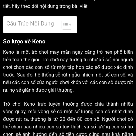
tiết, hãy theo dõi nội dung trong bài viết.
Cấu Trúc Nội Dung
Sơ lược về Keno
Keno là một trò chơi may mắn ngày càng trở nên phổ biến
trên toàn thế giới. Trò chơi này tương tự như xổ số, nơi người
chơi chọn các con số từ một tập hợp các số được xác định
trước. Sau đó, hệ thống sẽ rút ngẫu nhiên một số con số, và
nếu các con số của người chơi khớp với các con số được rút
ra, họ sẽ giành được giải thưởng.
Trò chơi Keno trực tuyến thường được chia thành nhiều
vòng quay, mỗi vòng sẽ có một số lượng con số nhất định
được rút ra, thường là từ 20 đến 80 con số. Người chơi có
thể chọn bao nhiêu con số tùy thích, và số lượng con số họ
chọn sẽ ảnh hưởng đến số tiền cược cũng như khả năng