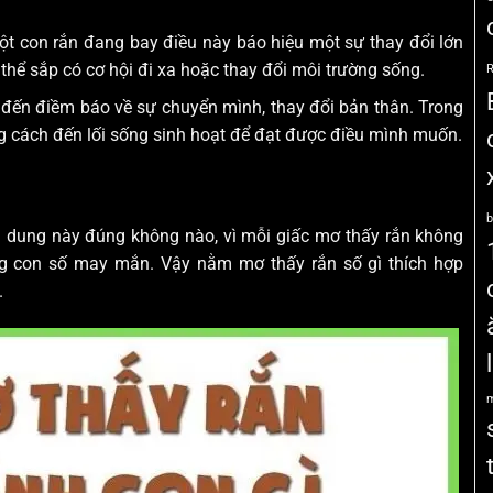
t con rắn đang bay điều này báo hiệu một sự thay đổi lớn
 thể sắp có cơ hội đi xa hoặc thay đổi môi trường sống.
R
 đến điềm báo về sự chuyển mình, thay đổi bản thân. Trong
g cách đến lối sống sinh hoạt để đạt được điều mình muốn.
b
 dung này đúng không nào, vì mỗi giấc mơ thấy rắn không
g con số may mắn. Vậy nằm mơ thấy rắn số gì thích hợp
.
m