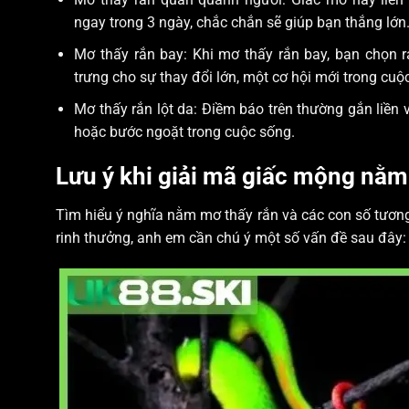
ngay trong 3 ngày, chắc chắn sẽ giúp bạn thắng lớn
Mơ thấy rắn bay: Khi mơ thấy rắn bay, bạn chọn 
trưng cho sự thay đổi lớn, một cơ hội mới trong cuộ
Mơ thấy rắn lột da: Điềm báo trên thường gắn liền v
hoặc bước ngoặt trong cuộc sống.
Lưu ý khi giải mã giấc mộng nằm
Tìm hiểu ý nghĩa nằm mơ thấy rắn và các con số tương
rinh thưởng, anh em cần chú ý một số vấn đề sau đây: