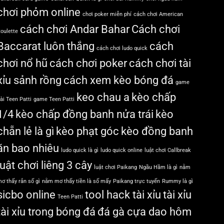
chơi phỏm online
chơi poker miễn phí
cách chơi American
cách chơi Andar Bahar
Cách chơi
oulette
Baccarat luôn thắng
cách
cách chơi ludo quick
chơi nổ hũ
cách chơi poker
cách chơi tài
xỉu sảnh rồng
cách xem kèo bóng đá
game
keo chau a
kèo chấp
ài Teen Patti
game Teen Patti
1/4
kèo chấp đồng banh nửa trái
kèo
chẵn lẻ là gì
kèo phạt góc
kèo đồng banh
ăn bao nhiêu
ludo quick là gì
ludo quick online
luật chơi Callbreak
luật chơi liêng 3 cây
luật chơi Paikang
Ngầu Hầm là gì
nằm
ơ thấy rắn số gì
nằm mơ thấy tiền là số mấy
Paikang trực tuyến
Rummy là gì
sicbo online
tool hack tài xỉu
tài xỉu
Teen Patti
tài xỉu trong bóng đá
đá gà cựa dao hôm