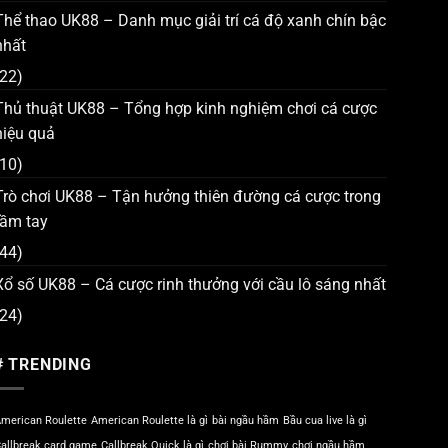
Thể thao UK88 – Danh mục giải trí cá độ xanh chín bậc
nhất
(22)
Thủ thuật UK88 – Tổng hợp kinh nghiệm chơi cá cược
hiệu quả
(10)
Trò chơi UK88 – Tận hưởng thiên đường cá cược trong
tầm tay
(44)
Xổ số UK88 – Cá cược rinh thưởng với cầu lô sáng nhất
(24)
# TRENDING
merican Roulette
American Roulette là gì
bài ngầu hầm
Bầu cua live là gì
allbreak card game
Callbreak Quick là gì
chơi bài Rummy
chơi ngầu hầm