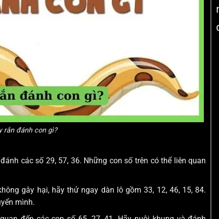
 rắn đánh con gì?
đánh các số 29, 57, 36. Những con số trên có thể liên quan
ông gây hại, hãy thử ngay dàn lô gồm 33, 12, 46, 15, 84.
uyển mình.
 quan đến các con số 65, 27, 41. Hãy nuôi khung và đánh