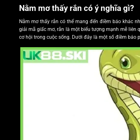
Nằm mơ thấy rắn có ý nghĩa gì?
Nằm mơ thấy rắn có thể mang đến điềm báo khác nha
giải mã giấc mơ, rắn là một biểu tượng mạnh mẽ liên 
cơ hội trong cuộc sống. Dưới đây là một số điềm báo 