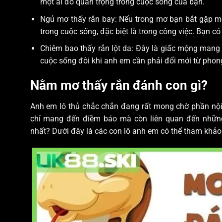
một ai đó quan trọng trong cuộc sống của bạn.
Ngủ mơ thấy rắn bay: Nếu trong mơ bạn bắt gặp mộ
trong cuộc sống, đặc biệt là trong công việc. Bạn có
Chiêm bao thấy rắn lột da: Đây là giấc mộng mang
cuộc sống đôi khi anh em cần phải đổi mới từ phon
Nằm mơ thấy rắn đánh con gì?
Anh em lô thủ chắc chắn đang rất mong chờ phần nội
chỉ mang đến điềm báo mà còn liên quan đến nhữn
nhất? Dưới đây là các con lô anh em có thể tham khảo