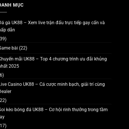
DANH MỤC
Đá gà UK88 – Xem live trận đấu trực tiếp gay cấn và
hấp dẫn
(39)
Game bài
(22)
Khuyến mãi UK88 – Top 4 chương trình ưu đãi khủng
nhất 2025
(6)
Live Casino UK88 – Cá cược minh bạch, giải trí cùng
Dealer
(22)
Soi kèo bóng đá UK88 – Cơ hội rinh thưởng trong tầm
tay
(17)