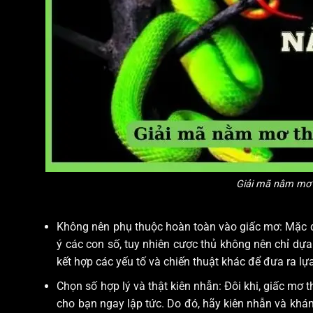
Giải mã nằm mơ t
Không nên phụ thuộc hoàn toàn vào giấc mơ: Mặc d
ý các con số, tuy nhiên cược thủ không nên chỉ dựa
kết hợp các yếu tố và chiến thuật khác để đưa ra l
Chọn số hợp lý và thật kiên nhẫn: Đôi khi, giấc m
cho bạn ngay lập tức. Do đó, hãy kiên nhẫn và khám