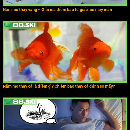
Nằm mơ thấy vàng – Giải mã điềm báo từ giấc mơ may mắn
Nằm mơ thấy cá là điềm gì? Chiêm bao thấy cá đánh số mấy?