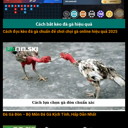
Cách đọc kèo đá gà chuẩn để chơi chọi gà online hiệu quả 2025
Đá Gà Đòn – Bộ Môn Đá Gà Kịch Tính, Hấp Dẫn Nhất