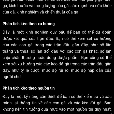
gà, kích thước và trọng lượng của gà, sức mạnh và sức khỏe
của gà, kinh nghiệm và chiến thuật của gà.
Phân tích kèo theo xu hướng
Đây là một kinh nghiệm quý báu để bạn có thể dự đoán
được kết quả của trận đấu. Bạn có thể xem xét xu hướng
của các con gà trong các trận đấu gần đây, như số lần
thắng và thua, số lần đối đầu với các con gà khác, số lần
chịu chấn thương hoặc dùng dược phẩm. Bạn cũng có thể
xem xét xu hướng của các kèo đá gà trong các trận đấu gần
đây, như tỷ lệ cược, mức độ rủi ro, mức độ hấp dẫn của
người chơi.
Phân tích kèo theo nguồn tin
Đây là một kỹ năng cần thiết để bạn có thể kiểm tra và xác
minh lại thông tin về các con gà và các kèo đá gà. Bạn
không nên tin tưởng quá mức vào một nguồn tin duy nhất,