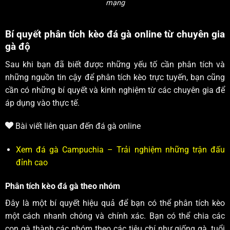
mạng
Bí quyết phân tích kèo đá gà online từ chuyên gia
gà độ
Sau khi bạn đã biết được những yếu tố cần phân tích và
những nguồn tin cậy để phân tích kèo trực tuyến, bạn cũng
cần có những bí quyết và kinh nghiệm từ các chuyên gia để
áp dụng vào thực tế.
Bài viết liên quan đến đá gà online
Xem đá gà Campuchia – Trải nghiệm những trận đấu
đỉnh cao
Phân tích kèo đá gà theo nhóm
Đây là một bí quyết hiệu quả để bạn có thể phân tích kèo
một cách nhanh chóng và chính xác. Bạn có thể chia các
con gà thành các nhóm theo các tiêu chí như giống gà, tuổi