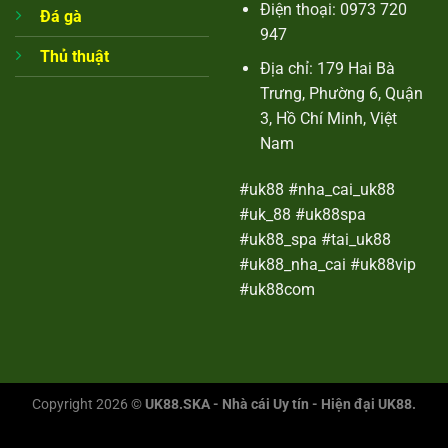
Điện thoại: 0973 720
Đá gà
947
Thủ thuật
Địa chỉ: 179 Hai Bà
Trưng, Phường 6, Quận
3, Hồ Chí Minh, Việt
Nam
#uk88 #nha_cai_uk88
#uk_88 #uk88spa
#uk88_spa #tai_uk88
#uk88_nha_cai #uk88vip
#uk88com
Copyright 2026 ©
UK88.SKA - Nhà cái Uy tín - Hiện đại UK88.