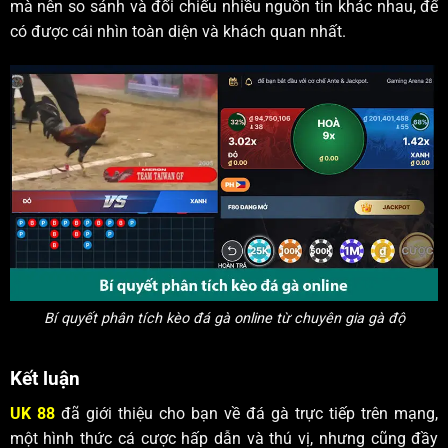
mà nên so sánh và đối chiếu nhiều nguồn tin khác nhau, để
có được cái nhìn toàn diện và khách quan nhất.
Bí quyết phân tích kèo đá gà online từ chuyên gia gà độ
Kết luận
UK 88
đã giới thiệu cho bạn về đá gà trực tiếp trên mạng,
một hình thức cá cược hấp dẫn và thú vị, nhưng cũng đầy