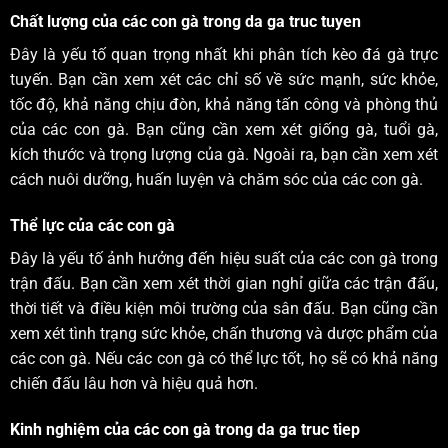
Chất lượng của các con gà trong da ga truc tuyen
Đây là yếu tố quan trọng nhất khi phân tích kèo đá gà trực
tuyến. Bạn cần xem xét các chỉ số về sức mạnh, sức khỏe,
tốc độ, khả năng chịu đòn, khả năng tấn công và phòng thủ
của các con gà. Bạn cũng cần xem xét giống gà, tuổi gà,
kích thước và trọng lượng của gà. Ngoài ra, bạn cần xem xét
cách nuôi dưỡng, huấn luyện và chăm sóc của các con gà.
Thể lực của các con gà
Đây là yếu tố ảnh hưởng đến hiệu suất của các con gà trong
trận đấu. Bạn cần xem xét thời gian nghỉ giữa các trận đấu,
thời tiết và điều kiện môi trường của sân đấu. Bạn cũng cần
xem xét tình trạng sức khỏe, chấn thương và dược phẩm của
các con gà. Nếu các con gà có thể lực tốt, họ sẽ có khả năng
chiến đấu lâu hơn và hiệu quả hơn.
Kinh nghiệm của các con gà trong da ga truc tiep