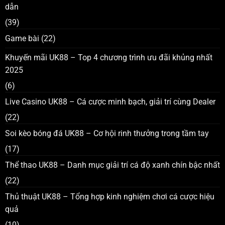
dẫn
(39)
Game bài
(22)
Khuyến mãi UK88 – Top 4 chương trình ưu đãi khủng nhất
2025
(6)
Live Casino UK88 – Cá cược minh bạch, giải trí cùng Dealer
(22)
Soi kèo bóng đá UK88 – Cơ hội rinh thưởng trong tầm tay
(17)
Thể thao UK88 – Danh mục giải trí cá độ xanh chín bậc nhất
(22)
Thủ thuật UK88 – Tổng hợp kinh nghiệm chơi cá cược hiệu
quả
(10)