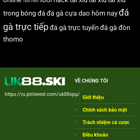
Teen Patti
đá
trong bóng đá
đá gà cựa dao hôm nay
gà trực tiếp
đá gà trực tuyến
đá gà đòn
thomo
VỀ CHÚNG TÔI
https://ru.pinterest.com/uk88spa/
Giới thiệu
Chính sách bảo mật
Trách nhiệm cá cược
Điều khoản