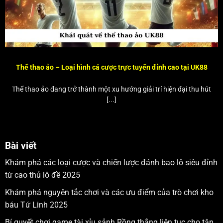
Thể thao ảo – Loại hình cá cược trực tuyến đỉnh cao tại UK88
Thể thao ảo đang trở thành một xu hướng giải trí hiện đại thu hút
[...]
Bài viết
Khám phá các loại cược và chiến lược đánh bao lô siêu đỉnh
từ cao thủ lô đề 2025
Khám phá nguyên tắc chơi và các ưu điểm của trò chơi kho
báu Tứ Linh 2025
Bí quyết chơi game tài xỉu sảnh Rồng thắng liên tục cho tân