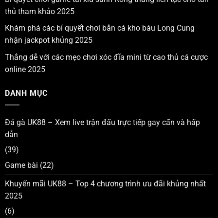
thủ tham khảo 2025
Khám phá các bí quyết chơi bắn cá kho báu Long Cung
nhận jackpot khủng 2025
Thắng dễ với các mẹo chơi xóc đĩa mini từ cao thủ cá cược
online 2025
DANH MỤC
Đá gà UK88 – Xem live trận đấu trực tiếp gay cấn và hấp
dẫn
(39)
Game bài
(22)
Khuyến mãi UK88 – Top 4 chương trình ưu đãi khủng nhất
2025
(6)