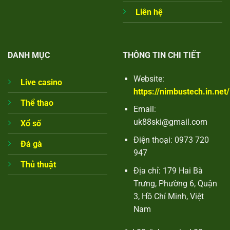
Liên hệ
DANH MỤC
THÔNG TIN CHI TIẾT
Website:
Live casino
https://nimbustech.in.net/
Thể thao
Email:
uk88ski@gmail.com
Xổ số
Điện thoại: 0973 720
Đá gà
947
Thủ thuật
Địa chỉ: 179 Hai Bà
Trưng, Phường 6, Quận
3, Hồ Chí Minh, Việt
Nam