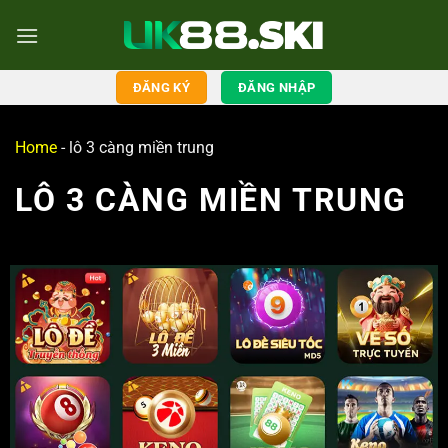
ĐĂNG KÝ
ĐĂNG NHẬP
Home
-
lô 3 càng miền trung
LÔ 3 CÀNG MIỀN TRUNG