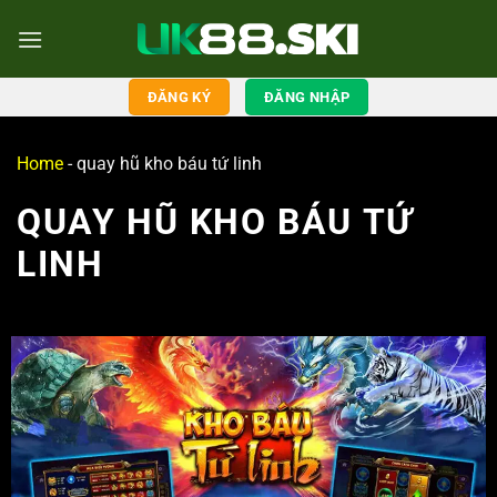
ĐĂNG KÝ
ĐĂNG NHẬP
Home
-
quay hũ kho báu tứ linh
QUAY HŨ KHO BÁU TỨ
LINH