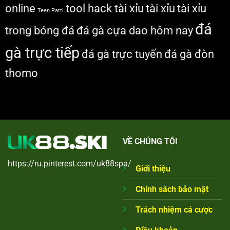
online
tool hack tài xỉu
tài xỉu
tài xỉu
Teen Patti
đá
trong bóng đá
đá gà cựa dao hôm nay
gà trực tiếp
đá gà trực tuyến
đá gà đòn
thomo
VỀ CHÚNG TÔI
https://ru.pinterest.com/uk88spa/
Giới thiệu
Chính sách bảo mật
Trách nhiệm cá cược