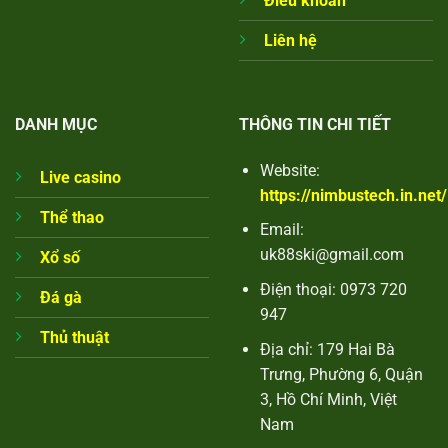
Điều khoản
Liên hệ
DANH MỤC
THÔNG TIN CHI TIẾT
Website:
Live casino
https://nimbustech.in.net/
Thể thao
Email:
uk88ski@gmail.com
Xổ số
Điện thoại: 0973 720
Đá gà
947
Thủ thuật
Địa chỉ: 179 Hai Bà
Trưng, Phường 6, Quận
3, Hồ Chí Minh, Việt
Nam