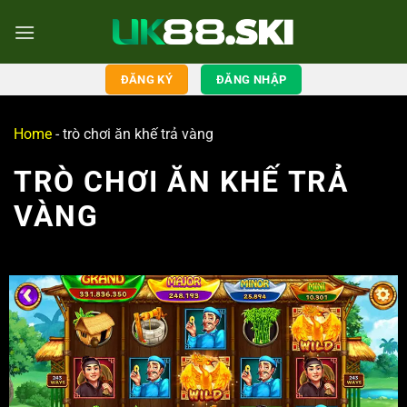
ĐĂNG KÝ
ĐĂNG NHẬP
Home
-
trò chơi ăn khế trả vàng
TRÒ CHƠI ĂN KHẾ TRẢ
VÀNG